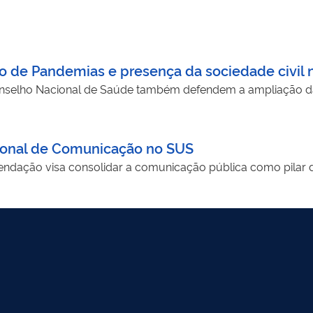
 de Pandemias e presença da sociedade civil n
elho Nacional de Saúde também defendem a ampliação da p
cional de Comunicação no SUS
mendação visa consolidar a comunicação pública como pilar d