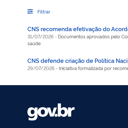
Filtrar
CNS recomenda efetivação do Acordo
31/07/2026
-
Documentos aprovados pelo Cons
saúde
CNS defende criação de Política Na
29/07/2026
-
Iniciativa formalizada por reco