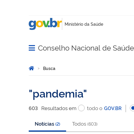
Conselho Nacional de Saúde
Abrir menu principal de navegação
Você está aqui:
Página Inicial
Busca
Busca
pandemia
Resultado
s
em
todo o
603
GOV.BR
Notícias
Todos
(
2
)
(
603
)