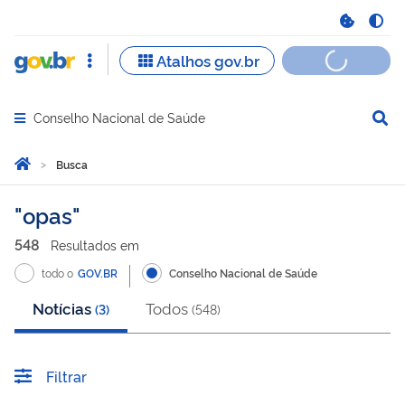
Conselho Nacional de Saúde
Abrir menu principal de navegação
Você está aqui:
Página Inicial
Busca
Busca
opas
548
Resultado
s
em
todo o
GOV.BR
Conselho Nacional de Saúde
Notícias
Todos
(
3
)
(
548
)
Filtrar