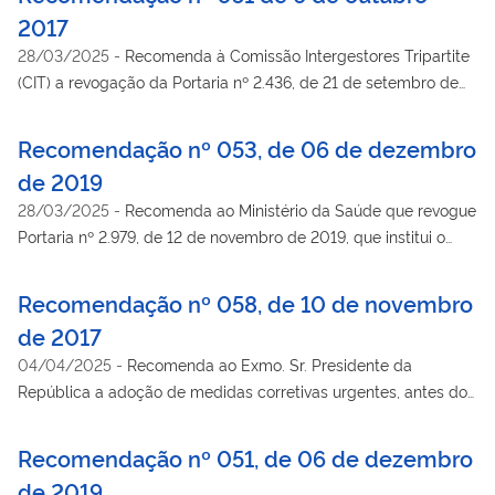
saúde, no prazo máximo de até 2 (dois) anos.
2017
28/03/2025
-
Recomenda à Comissão Intergestores Tripartite
(CIT) a revogação da Portaria nº 2.436, de 21 de setembro de
2017, que aprova a Política Nacional de Atenção Básica,
estabelecendo a revisão de diretrizes para organização da
Recomendação nº 053, de 06 de dezembro
Atenção Básica no âmbito do SUS até a conclusão do
de 2019
processo de debate democrático da revisão da PNAB.
28/03/2025
-
Recomenda ao Ministério da Saúde que revogue
Portaria nº 2.979, de 12 de novembro de 2019, que institui o
Programa Previne Brasil e que estabelece novo modelo de
financiamento de custeio da Atenção Primária à Saúde no
Recomendação nº 058, de 10 de novembro
âmbito do Sistema Único de Saúde, por meio da alteração da
de 2017
Portaria de Consolidação nº 6/GM/MS, de 28 de setembro de
04/04/2025
-
Recomenda ao Exmo. Sr. Presidente da
2017.
República a adoção de medidas corretivas urgentes, antes do
final do exercício de 2017, para que não ocorra a redução de
recursos em 2018 para as despesas com ações e serviços
Recomendação nº 051, de 06 de dezembro
públicos de saúde (conforme princípio constitucional da
de 2019