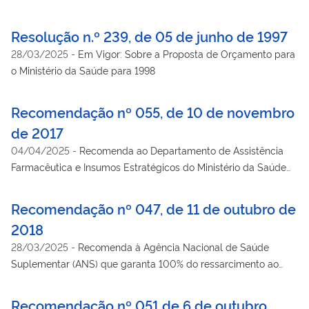
indicação de medidas corretivas de gestão.
Resolução n.º 239, de 05 de junho de 1997
28/03/2025
-
Em Vigor: Sobre a Proposta de Orçamento para
o Ministério da Saúde para 1998
Recomendação nº 055, de 10 de novembro
de 2017
04/04/2025
-
Recomenda ao Departamento de Assistência
Farmacêutica e Insumos Estratégicos do Ministério da Saúde
que mantenha as regras atuais do Eixo Estrutura do QUALIFAR-
SUS, respeitando as pactuações realizadas na Comissão
Recomendação nº 047, de 11 de outubro de
Intergestores Tripartite - CIT até o momento.
2018
28/03/2025
-
Recomenda à Agência Nacional de Saúde
Suplementar (ANS) que garanta 100% do ressarcimento ao
SUS objetivando reduzir o sucateamento do sistema e inibir
práticas indevidas das empresas operadoras de planos de
Recomendação nº 051 de 6 de outubro