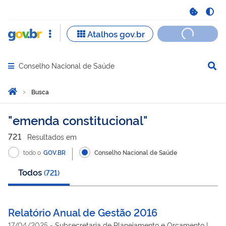
Conselho Nacional de Saúde
Abrir menu principal de navegação
Você está aqui:
Página Inicial
Busca
Busca
emenda constitucional
721
Resultado
s
em
todo o
GOV.BR
Conselho Nacional de Saúde
Todos
(
721
)
Relatório Anual de Gestão 2016
17/04/2025
-
Subsecretaria de Planejamento e Orçamento |