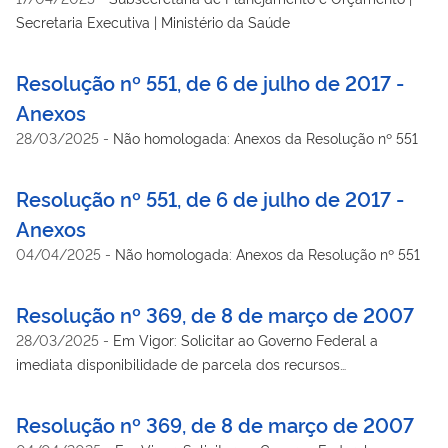
Secretaria Executiva | Ministério da Saúde
Resolução nº 551, de 6 de julho de 2017 -
Anexos
28/03/2025
-
Não homologada: Anexos da Resolução nº 551
Resolução nº 551, de 6 de julho de 2017 -
Anexos
04/04/2025
-
Não homologada: Anexos da Resolução nº 551
Resolução nº 369, de 8 de março de 2007
28/03/2025
-
Em Vigor: Solicitar ao Governo Federal a
imediata disponibilidade de parcela dos recursos
orçamentários contingenciados pelo Decreto nº 6.046/2007,
no valor de R$ 3,5 bilhões, para a realização de empenhos
Resolução nº 369, de 8 de março de 2007
relativos às despesas com ações e serviços públicos de saúde