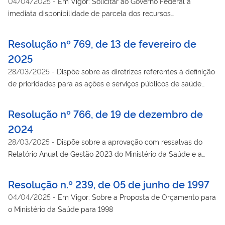
04/04/2025
-
Em Vigor: Solicitar ao Governo Federal a
– outros custeios e capital, garantindo-se assim o
imediata disponibilidade de parcela dos recursos
cumprimento do valor mínimo de aplicação nos termos da
orçamentários contingenciados pelo Decreto nº 6.046/2007,
Emenda Constitucional nº 29
no valor de R$ 3,5 bilhões, para a realização de empenhos
Resolução nº 769, de 13 de fevereiro de
relativos às despesas com ações e serviços públicos de saúde
2025
– outros custeios e capital, garantindo-se assim o
28/03/2025
-
Dispõe sobre as diretrizes referentes à definição
cumprimento do valor mínimo de aplicação nos termos da
de prioridades para as ações e serviços públicos de saúde
Emenda Constitucional nº 29
para integrar a Programação Anual de Saúde, o Projeto de Lei
de Diretrizes Orçamentárias e o Projeto de Lei Orçamentária da
Resolução nº 766, de 19 de dezembro de
União para 2026.
2024
28/03/2025
-
Dispõe sobre a aprovação com ressalvas do
Relatório Anual de Gestão 2023 do Ministério da Saúde e a
indicação de medidas corretivas de gestão.
Resolução n.º 239, de 05 de junho de 1997
04/04/2025
-
Em Vigor: Sobre a Proposta de Orçamento para
o Ministério da Saúde para 1998