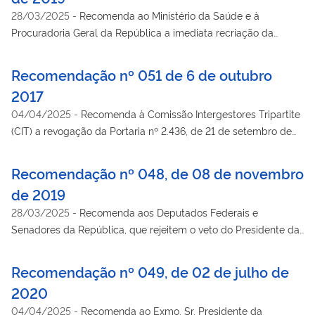
vedação de retrocesso) como decorrência da redução da base
28/03/2025
-
Recomenda ao Ministério da Saúde e à
de cálculo.
Procuradoria Geral da República a imediata recriação da
Câmara Técnica de Orientação e Avaliação do Sistema de
Informações sobre Orçamentos Públicos em Saúde (CT-
Recomendação nº 051 de 6 de outubro
SIOPS), de caráter técnico e consultivo, com os objetivos
2017
originais de sua criação em 2000 e com a mesma
04/04/2025
-
Recomenda à Comissão Intergestores Tripartite
composição, conforme estrutura existente no momento de sua
(CIT) a revogação da Portaria nº 2.436, de 21 de setembro de
extinção em 28 de junho de 2019.
2017, que aprova a Política Nacional de Atenção Básica,
estabelecendo a revisão de diretrizes para organização da
Recomendação nº 048, de 08 de novembro
Atenção Básica no âmbito do SUS até a conclusão do
de 2019
processo de debate democrático da revisão da PNAB.
28/03/2025
-
Recomenda aos Deputados Federais e
Senadores da República, que rejeitem o veto do Presidente da
República ao Projeto de Lei nº 6.566/2013, tendo em vista que
a garantia de recursos públicos para pesquisas sobre doenças
Recomendação nº 049, de 02 de julho de
raras ou negligenciadas é matéria de interesse público e de
2020
alta relevância social.
04/04/2025
-
Recomenda ao Exmo. Sr. Presidente da