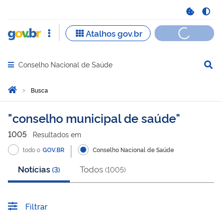
Conselho Nacional de Saúde
Abrir menu principal de navegação
Você está aqui:
Página Inicial
Busca
Busca
conselho municipal de saúde
1005
Resultado
s
em
todo o
GOV.BR
Conselho Nacional de Saúde
Notícias
Todos
(
3
)
(
1005
)
Filtrar