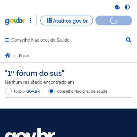
Conselho Nacional de Saúde
Abrir menu principal de navegação
Você está aqui:
Página Inicial
Busca
Busca
1º fórum do sus
Nenhum resultado encontrado em
todo o
GOV.BR
Conselho Nacional de Saúde