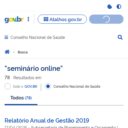
Conselho Nacional de Saúde
Abrir menu principal de navegação
Você está aqui:
Página Inicial
Busca
Busca
seminário online
78
Resultado
s
em
todo o
GOV.BR
Conselho Nacional de Saúde
Todos
(
78
)
Relatório Anual de Gestão 2019
17/04/2025
-
Subsecretaria de Planejamento e Orçamento |