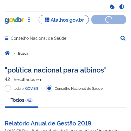
Conselho Nacional de Saúde
Abrir menu principal de navegação
Você está aqui:
Página Inicial
Busca
Busca
política nacional para albinos
42
Resultado
s
em
todo o
GOV.BR
Conselho Nacional de Saúde
Todos
(
42
)
Relatório Anual de Gestão 2019
17/04/2025
-
Subsecretaria de Planejamento e Orçamento |