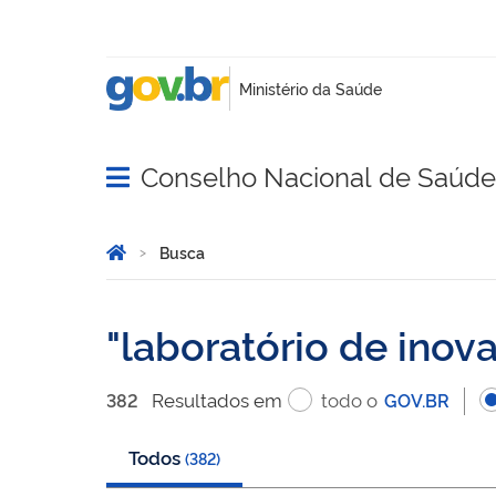
Conselho Nacional de Saúde
Abrir menu principal de navegação
Você está aqui:
Página Inicial
Busca
Busca
laboratório de inov
Resultado
s
em
todo o
382
GOV.BR
Todos
(
382
)