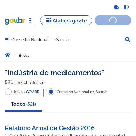
Conselho Nacional de Saúde
Abrir menu principal de navegação
Você está aqui:
Página Inicial
Busca
Busca
indústria de medicamentos
521
Resultado
s
em
todo o
GOV.BR
Conselho Nacional de Saúde
Todos
(
521
)
Relatório Anual de Gestão 2016
17/04/2025
-
Subsecretaria de Planejamento e Orçamento |