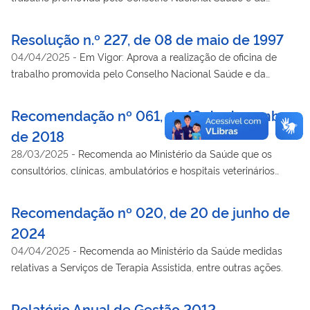
Secretaria de Vigilância Sanitária do Ministério da Saúde com
objetivo de discutir a implementação da política de
Resolução n.º 227, de 08 de maio de 1997
medicamentos genéricos
04/04/2025
-
Em Vigor: Aprova a realização de oficina de
trabalho promovida pelo Conselho Nacional Saúde e da
Secretaria de Vigilância Sanitária do Ministério da Saúde com
objetivo de discutir a implementação da política de
Recomendação nº 061, de 13 de dezembro
medicamentos genéricos
de 2018
28/03/2025
-
Recomenda ao Ministério da Saúde que os
consultórios, clínicas, ambulatórios e hospitais veterinários
sejam cadastrados no Cadastro Nacional de Estabelecimentos
de Saúde (CNES) e submetidos, obrigatoriamente, ao
Recomendação nº 020, de 20 de junho de
licenciamento e fiscalização sanitária junto aos órgãos de
2024
vigilância sanitária.
04/04/2025
-
Recomenda ao Ministério da Saúde medidas
relativas a Serviços de Terapia Assistida, entre outras ações.
Relatório Anual de Gestão 2012