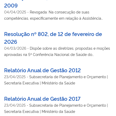
2009
04/04/2025
-
Revogada: Na consecução de suas
competências, especificamente em relação à Assistência
Farmacêutica, tornar pública a Comissão Permanente de
Assistência Farmacêutica – CPAF, criada em sua 191ª Reunião
Resolução nº 802, de 12 de fevereiro de
Ordinária, de 11 e 12 de setembro de 2008; Revogada pela
2026
Resolução 488/13
04/03/2026
-
Dispõe sobre as diretrizes, propostas e moções
aprovadas na 5ª Conferência Nacional de Saúde do
Trabalhador e da Trabalhadora
Relatório Anual de Gestão 2012
23/04/2025
-
Subsecretaria de Planejamento e Orçamento |
Secretaria Executiva | Ministério da Saúde
Relatório Anual de Gestão 2017
23/04/2025
-
Subsecretaria de Planejamento e Orçamento |
Secretaria Executiva | Ministério da Saúde