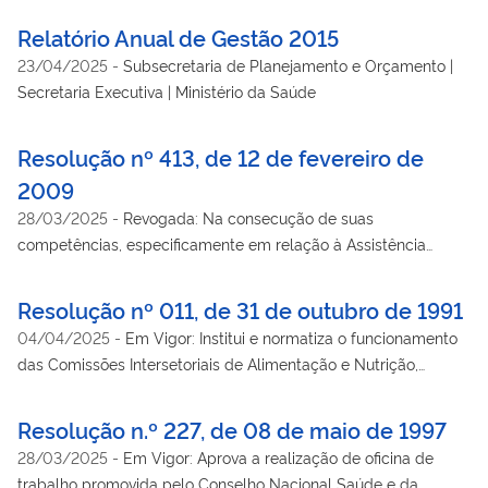
Relatório Anual de Gestão 2015
23/04/2025
-
Subsecretaria de Planejamento e Orçamento |
Secretaria Executiva | Ministério da Saúde
Resolução nº 413, de 12 de fevereiro de
2009
28/03/2025
-
Revogada: Na consecução de suas
competências, especificamente em relação à Assistência
Farmacêutica, tornar pública a Comissão Permanente de
Assistência Farmacêutica – CPAF, criada em sua 191ª Reunião
Resolução nº 011, de 31 de outubro de 1991
Ordinária, de 11 e 12 de setembro de 2008; Revogada pela
04/04/2025
-
Em Vigor: Institui e normatiza o funcionamento
Resolução 488/13
das Comissões Intersetoriais de Alimentação e Nutrição,
Saneamento e Meio Ambiente, Recursos Humanos para a
Saúde, Ciência e Tecnologia em Saúde, Vigilância Sanitária e
Resolução n.º 227, de 08 de maio de 1997
Farmacoepidemiologia, Saúde do Trabalhador, Saúde do Índio;
28/03/2025
-
Em Vigor: Aprova a realização de oficina de
Em Vigor com Alterações
trabalho promovida pelo Conselho Nacional Saúde e da