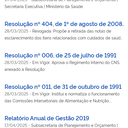
Secretaria Executiva | Ministério da Saúde
Resolução nº 404, de 1º de agosto de 2008.
28/03/2025
-
Revogada: Propõe a retirada das notas de
esclarecimento dos itens relacionados com cuidados de saúde
a serem disponibilizados aos voluntários e ao uso de placebo,
uma vez que elas restringem os direitos dos voluntários à
Resolução nº 006, de 25 de julho de 1991
assistência à saúde, mantendo os seguintes textos da versão
28/03/2025
-
Em Vigor; Aprova o Regimento Interno do CNS,
2000 da Declaração de Helsinque. Revogada pela Resolução
anexado à Resolução
466/12
Resolução nº 011, de 31 de outubro de 1991
28/03/2025
-
Em Vigor: Institui e normatiza o funcionamento
das Comissões Intersetoriais de Alimentação e Nutrição,
Saneamento e Meio Ambiente, Recursos Humanos para a
Saúde, Ciência e Tecnologia em Saúde, Vigilância Sanitária e
Relatório Anual de Gestão 2019
Farmacoepidemiologia, Saúde do Trabalhador, Saúde do Índio;
17/04/2025
-
Subsecretaria de Planejamento e Orçamento |
Em Vigor com Alterações