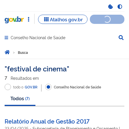
Conselho Nacional de Saúde
Abrir menu principal de navegação
Você está aqui:
Página Inicial
Busca
Busca
festival de cinema
7
Resultado
s
em
todo o
GOV.BR
Conselho Nacional de Saúde
Todos
(
7
)
Relatório Anual de Gestão 2017
23/04/2025
-
Subsecretaria de Planejamento e Orçamento |