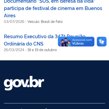
Documentário "SUS, em defesa da vida"
participa de festival de cinema em Buenos
Aires
03/07/2026
-
Veículo: Brasil de Fato
Resumo Executivo da 347ª Reunião
Ordinária do CNS
26/03/2024
-
18 e 19 de outubro