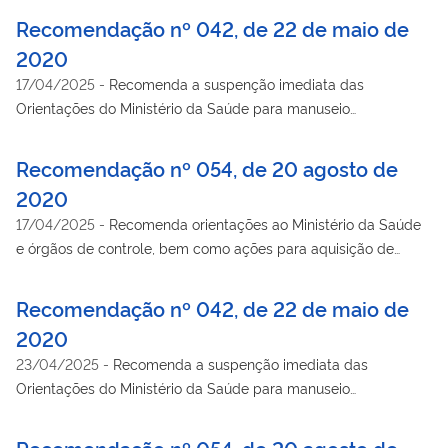
COVID-19, como ação de enfrentamento relacionada à
Recomendação nº 042, de 22 de maio de
pandemia do novo coronavírus.
2020
17/04/2025
-
Recomenda a suspenção imediata das
Orientações do Ministério da Saúde para manuseio
medicamentoso precoce de pacientes com diagnóstico da
COVID-19, como ação de enfrentamento relacionada à
Recomendação nº 054, de 20 agosto de
pandemia do novo coronavírus.
2020
17/04/2025
-
Recomenda orientações ao Ministério da Saúde
e órgãos de controle, bem como ações para aquisição de
medicamentos para o enfrentamento à pandemia do COVID-
19.
Recomendação nº 042, de 22 de maio de
2020
23/04/2025
-
Recomenda a suspenção imediata das
Orientações do Ministério da Saúde para manuseio
medicamentoso precoce de pacientes com diagnóstico da
COVID-19, como ação de enfrentamento relacionada à
Recomendação nº 054, de 20 agosto de