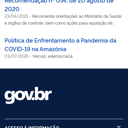
pandemia do novo coronavírus.
2020
23/04/2025
-
Recomenda orientações ao Ministério da Saúde
e órgãos de controle, bem como ações para aquisição de
medicamentos para o enfrentamento à pandemia do COVID-
19.
Política de Enfrentamento à Pandemia da
COVID-19 na Amazônia
03/07/2026
-
Veículo: edemocracia
ACESSO À INFORMAÇÃO