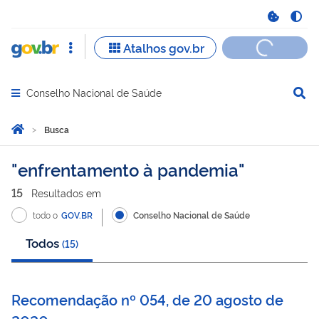
Conselho Nacional de Saúde
Abrir menu principal de navegação
Você está aqui:
Página Inicial
Busca
Busca
enfrentamento à pandemia
15
Resultado
s
em
todo o
GOV.BR
Conselho Nacional de Saúde
Todos
(
15
)
Recomendação nº 054, de 20 agosto de