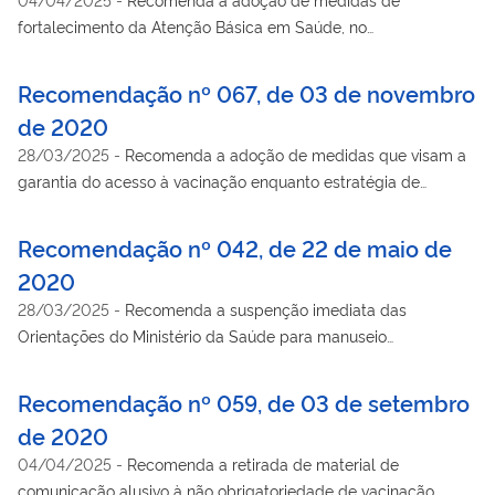
fortalecimento da Atenção Básica em Saúde, no
enfrentamento à pandemia de COVID-19.
Recomendação nº 067, de 03 de novembro
de 2020
28/03/2025
-
Recomenda a adoção de medidas que visam a
garantia do acesso à vacinação enquanto estratégia de
enfrentamento à pandemia da Covid-19.
Recomendação nº 042, de 22 de maio de
2020
28/03/2025
-
Recomenda a suspenção imediata das
Orientações do Ministério da Saúde para manuseio
medicamentoso precoce de pacientes com diagnóstico da
COVID-19, como ação de enfrentamento relacionada à
Recomendação nº 059, de 03 de setembro
pandemia do novo coronavírus.
de 2020
04/04/2025
-
Recomenda a retirada de material de
comunicação alusivo à não obrigatoriedade de vacinação