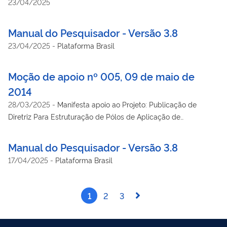
23/04/2025
Manual do Pesquisador - Versão 3.8
23/04/2025
-
Plataforma Brasil
Moção de apoio nº 005, 09 de maio de
2014
28/03/2025
-
Manifesta apoio ao Projeto: Publicação de
Diretriz Para Estruturação de Pólos de Aplicação de
Medicamentos no Âmbito do Sistema Único de Saúde
apresentado ao PROADI/SUS, que tem como finalidade
Manual do Pesquisador - Versão 3.8
constituir Pólos de Aplicação de medicamentos no âmbito do
17/04/2025
-
Plataforma Brasil
SUS, com vistas a qualificação do atendimento e otimização
dos recursos públicos orçamentários.
1
2
3