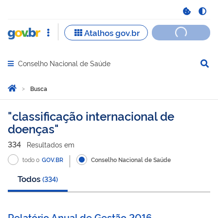
Conselho Nacional de Saúde
Abrir menu principal de navegação
Você está aqui:
Página Inicial
Busca
Busca
classificação internacional de
doenças
334
Resultado
s
em
todo o
GOV.BR
Conselho Nacional de Saúde
Todos
(
334
)
Relatório Anual de Gestão 2016