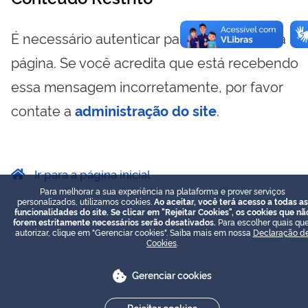
É necessário autenticar para visualizar essa
página. Se você acredita que está recebendo
essa mensagem incorretamente, por favor
contate a
administração do site
.
Ir para a página inicial
Para melhorar a sua experiência na plataforma e prover serviços
personalizados, utilizamos cookies.
Ao aceitar, você terá acesso a todas as
funcionalidades do site. Se clicar em "Rejeitar Cookies", os cookies que nã
forem estritamente necessários serão desativados.
Para escolher quais que
autorizar, clique em "Gerenciar cookies". Saiba mais em nossa
Declaração d
Cookies
.
Gerenciar cookies
Rejeitar cookies