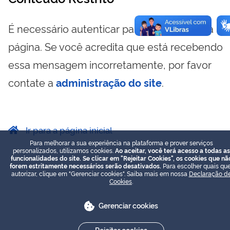
É necessário autenticar para visualizar essa
página. Se você acredita que está recebendo
essa mensagem incorretamente, por favor
contate a
administração do site
.
Ir para a página inicial
Para melhorar a sua experiência na plataforma e prover serviços
personalizados, utilizamos cookies.
Ao aceitar, você terá acesso a todas as
funcionalidades do site. Se clicar em "Rejeitar Cookies", os cookies que nã
forem estritamente necessários serão desativados.
Para escolher quais que
autorizar, clique em "Gerenciar cookies". Saiba mais em nossa
Declaração d
Cookies
.
Gerenciar cookies
Rejeitar cookies