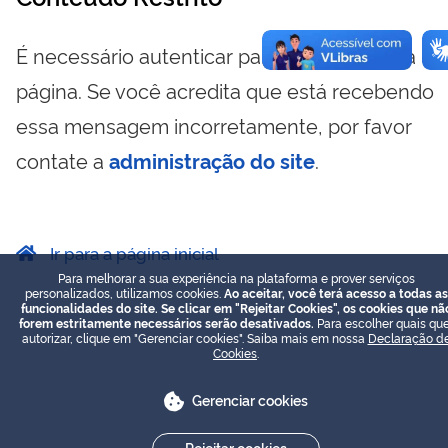
É necessário autenticar para visualizar essa
página. Se você acredita que está recebendo
essa mensagem incorretamente, por favor
contate a
administração do site
.
Ir para a página inicial
Para melhorar a sua experiência na plataforma e prover serviços
personalizados, utilizamos cookies.
Ao aceitar, você terá acesso a todas as
funcionalidades do site. Se clicar em "Rejeitar Cookies", os cookies que nã
forem estritamente necessários serão desativados.
Para escolher quais que
autorizar, clique em "Gerenciar cookies". Saiba mais em nossa
Declaração d
Cookies
.
Gerenciar cookies
Rejeitar cookies