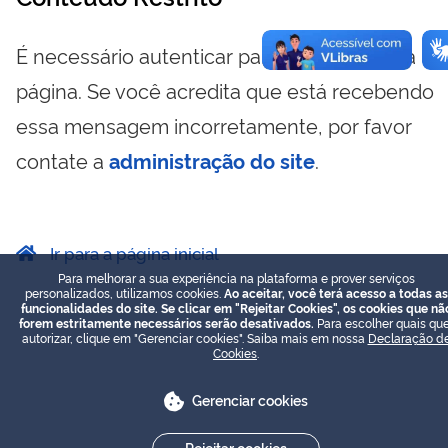
É necessário autenticar para visualizar essa
página. Se você acredita que está recebendo
essa mensagem incorretamente, por favor
contate a
administração do site
.
Ir para a página inicial
Para melhorar a sua experiência na plataforma e prover serviços
personalizados, utilizamos cookies.
Ao aceitar, você terá acesso a todas as
funcionalidades do site. Se clicar em "Rejeitar Cookies", os cookies que nã
forem estritamente necessários serão desativados.
Para escolher quais que
autorizar, clique em "Gerenciar cookies". Saiba mais em nossa
Declaração d
Cookies
.
Gerenciar cookies
Rejeitar cookies