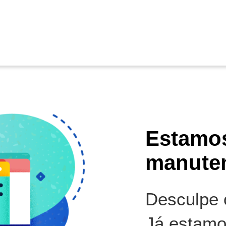
Estamo
manute
Desculpe o
Já estamo