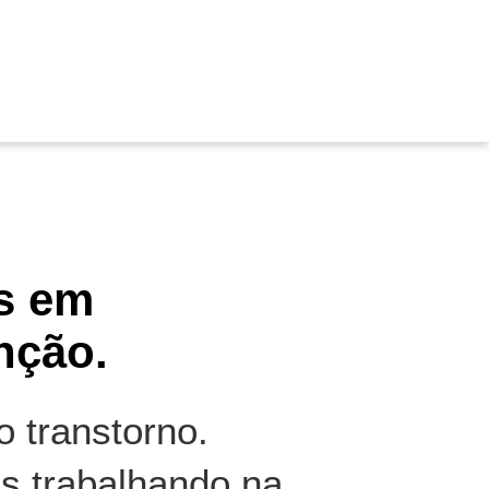
s em
nção.
 transtorno.
s trabalhando na