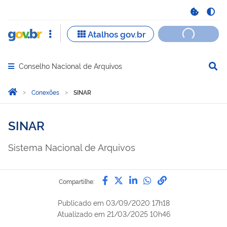
Conselho Nacional de Arquivos
Abrir menu principal de navegação
Você está aqui:
Página Inicial
Conexões
SINAR
SINAR
Sistema Nacional de Arquivos
Compartilhe por Facebook
Compartilhe por Twitter
Compartilhe por Lin
Compartilhe por
link para Copi
Compartilhe:
Publicado em
03/09/2020 17h18
Atualizado em
21/03/2025 10h46