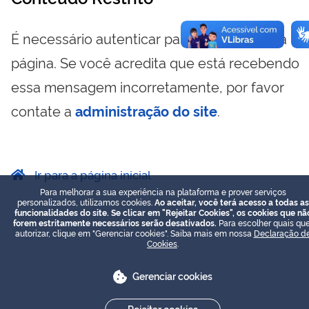
É necessário autenticar para visualizar essa
página. Se você acredita que está recebendo
essa mensagem incorretamente, por favor
contate a
administração do site
.
Ir para a página inicial
Para melhorar a sua experiência na plataforma e prover serviços
personalizados, utilizamos cookies.
Ao aceitar, você terá acesso a todas as
funcionalidades do site. Se clicar em "Rejeitar Cookies", os cookies que nã
forem estritamente necessários serão desativados.
Para escolher quais que
autorizar, clique em "Gerenciar cookies". Saiba mais em nossa
Declaração d
Cookies
.
Gerenciar cookies
Rejeitar cookies