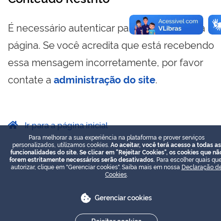
É necessário autenticar para visualizar essa
página. Se você acredita que está recebendo
essa mensagem incorretamente, por favor
contate a
administração do site
.
Ir para a página inicial
Para melhorar a sua experiência na plataforma e prover serviços
personalizados, utilizamos cookies.
Ao aceitar, você terá acesso a todas as
funcionalidades do site. Se clicar em "Rejeitar Cookies", os cookies que nã
forem estritamente necessários serão desativados.
Para escolher quais que
autorizar, clique em "Gerenciar cookies". Saiba mais em nossa
Declaração d
Cookies
.
Gerenciar cookies
Rejeitar cookies