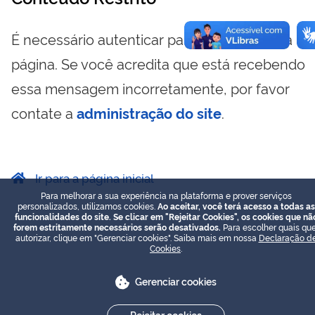
É necessário autenticar para visualizar essa
página. Se você acredita que está recebendo
essa mensagem incorretamente, por favor
contate a
administração do site
.
Ir para a página inicial
Para melhorar a sua experiência na plataforma e prover serviços
personalizados, utilizamos cookies.
Ao aceitar, você terá acesso a todas as
funcionalidades do site. Se clicar em "Rejeitar Cookies", os cookies que nã
forem estritamente necessários serão desativados.
Para escolher quais que
autorizar, clique em "Gerenciar cookies". Saiba mais em nossa
Declaração d
Cookies
.
Gerenciar cookies
Rejeitar cookies