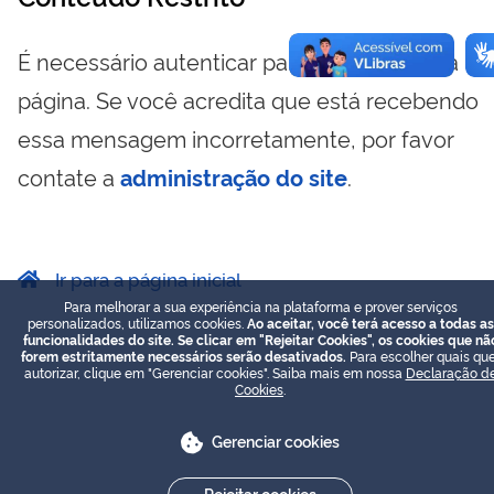
É necessário autenticar para visualizar essa
página. Se você acredita que está recebendo
essa mensagem incorretamente, por favor
contate a
administração do site
.
Ir para a página inicial
Para melhorar a sua experiência na plataforma e prover serviços
personalizados, utilizamos cookies.
Ao aceitar, você terá acesso a todas as
funcionalidades do site. Se clicar em "Rejeitar Cookies", os cookies que nã
forem estritamente necessários serão desativados.
Para escolher quais que
autorizar, clique em "Gerenciar cookies". Saiba mais em nossa
Declaração d
Cookies
.
Gerenciar cookies
Rejeitar cookies