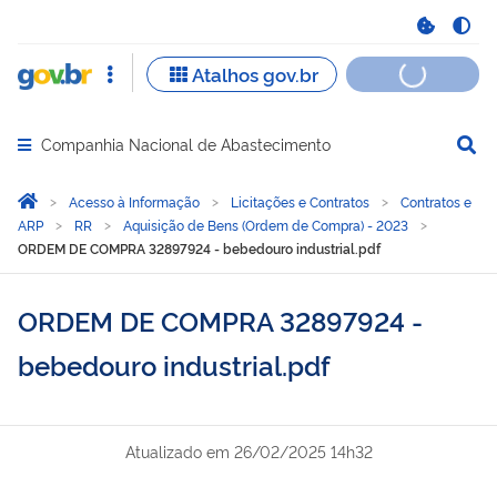
Companhia Nacional de Abastecimento
Abrir menu principal de navegação
Você está aqui:
Página Inicial
Acesso à Informação
Licitações e Contratos
Contratos e
ARP
RR
Aquisição de Bens (Ordem de Compra) - 2023
ORDEM DE COMPRA 32897924 - bebedouro industrial.pdf
ORDEM DE COMPRA 32897924 -
bebedouro industrial.pdf
Atualizado em
26/02/2025 14h32