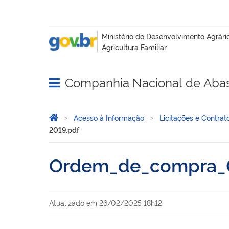
Companhia Nacional de Aba
Abrir menu principal de navegação
Você está aqui:
Página Inicial
Acesso à Informação
Licitações e Contrat
2019.pdf
Ordem_de_compra_
Atualizado em
26/02/2025 18h12