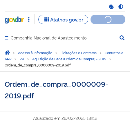
Companhia Nacional de Abastecimento
Abrir menu principal de navegação
Você está aqui:
Página Inicial
Acesso à Informação
Licitações e Contratos
Contratos e
ARP
RR
Aquisição de Bens (Ordem de Compra) - 2019
Ordem_de_compra_0000009-2019.pdf
Ordem_de_compra_0000009-
2019.pdf
Atualizado em
26/02/2025 18h12