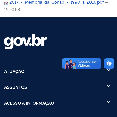
2017_-_Memoria_da_Conab_-_1990_a_2016.pdf
—
11690 KB
ATUAÇÃO
ASSUNTOS
ACESSO À INFORMAÇÃO