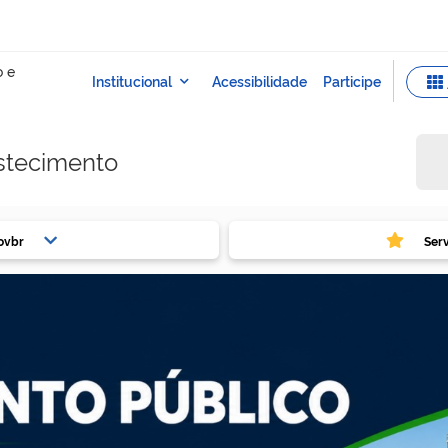
stecimento
ovbr
Ser