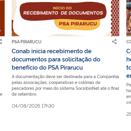
PSA PIRARUCU
C
Conab inicia recebimento de
C
documentos para solicitação do
h
benefício do PSA Pirarucu
t
e
A documentação deve ser destinada para a Companhia
pelas associações, cooperativas e colônias de
Pe
pescadores por meio do sistema SociobioNet até o final
ho
de
de setembro
en
cr
04/08/2026 17h30
2