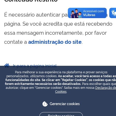
É necessário autenticar para visualizar essa
página. Se você acredita que está recebendo
essa mensagem incorretamente, por favor
contate a
administração do site
.
Ir para a página inicial
Para melhorar a sua experiência na plataforma e prover serviços
personalizados, utilizamos cookies.
Ao aceitar, você terá acesso a todas as
funcionalidades do site. Se clicar em "Rejeitar Cookies", os cookies que nã
forem estritamente necessários serão desativados.
Para escolher quais que
autorizar, clique em "Gerenciar cookies". Saiba mais em nossa
Declaração d
Cookies
.
Gerenciar cookies
Rejeitar cookies