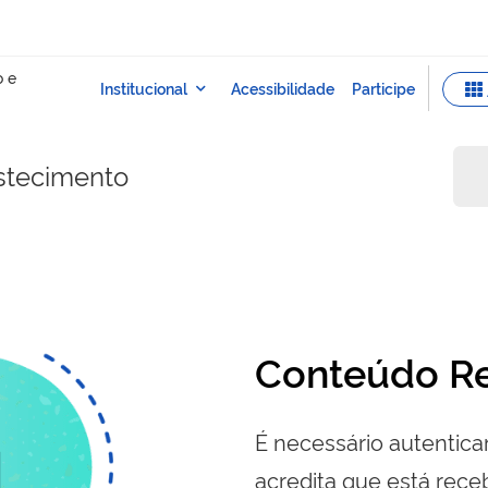
stecimento
Conteúdo Re
É necessário autenticar
acredita que está re