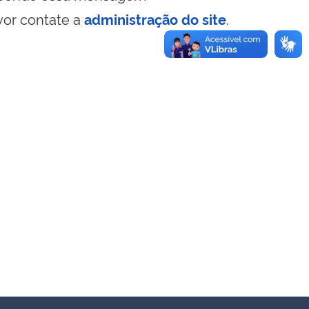
vor contate a
administração do site
.