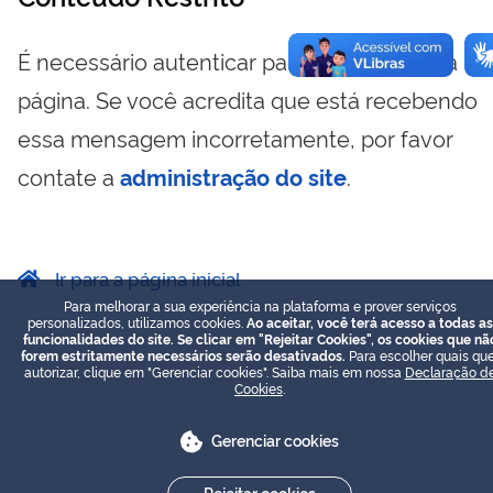
É necessário autenticar para visualizar essa
página. Se você acredita que está recebendo
essa mensagem incorretamente, por favor
contate a
administração do site
.
Ir para a página inicial
Para melhorar a sua experiência na plataforma e prover serviços
personalizados, utilizamos cookies.
Ao aceitar, você terá acesso a todas as
funcionalidades do site. Se clicar em "Rejeitar Cookies", os cookies que nã
forem estritamente necessários serão desativados.
Para escolher quais que
autorizar, clique em "Gerenciar cookies". Saiba mais em nossa
Declaração d
Cookies
.
Gerenciar cookies
Rejeitar cookies