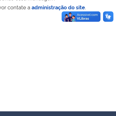
vor contate a
administração do site
.