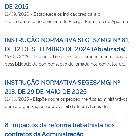
DE 2015
11/08/2020
-
Estabelece os indicadores para o
monitoramento do consumo de Energia Elétrica e de Água nos
órgãos e entidades da Administração Pública Federal direta,
autárquica e fundacional, e dá outras providências.
INSTRUÇÃO NORMATIVA SEGES/MGI Nº 81,
DE 12 DE SETEMBRO DE 2024 (Atualizada)
15/05/2025
-
Dispõe sobre as regras e procedimentos para a
possibilidade de compensação de jornada nos contratos de
prestação de serviços contínuos, com regime de dedicação
exclusiva de mão de obra, no âmbito da administração pública
INSTRUÇÃO NORMATIVA SEGES/MGI Nº
federal direta, autárquica e fundacional.
213, DE 29 DE MAIO DE 2025
11/06/2025
-
Dispõe sobre os procedimentos administrativos
para a organização e a previsibilidade das férias dos
colaboradores terceirizados nos contratos de prestação de
serviços com regime de dedicação exclusiva de mão de obra,
8. Impactos da reforma trabalhista nos
de que trata o inciso I, art. 3º, do Decreto n.º 12.174, de 11 de
contratos da Administração
setembro de 2024, no âmbito da administração pública