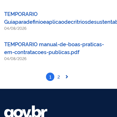
TEMPORARIO
Guiaparadefinioeaplicaodecritriosdesustenta
04/08/2026
TEMPORARIO manual-de-boas-praticas-
em-contratacoes-publicas.pdf
04/08/2026
1
2