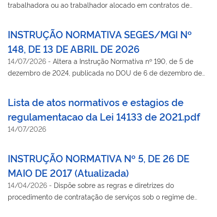
trabalhadora ou ao trabalhador alocado em contratos de
prestação de serviços com regime de dedicação exclusiva de
mão de obra previsto no art. 3º, inciso III, do Decreto nº 12.174,
INSTRUÇÃO NORMATIVA SEGES/MGI Nº
de 11 de setembro de 2024, e disciplina a mensuração,
148, DE 13 DE ABRIL DE 2026
execução e fiscalização de benefícios semelhantes previstos
14/07/2026
-
Altera a Instrução Normativa nº 190, de 5 de
em normas coletivas.
dezembro de 2024, publicada no DOU de 6 de dezembro de
2024, para incluir novos serviços contínuos com regime de
dedicação exclusiva de mão de obra aptos à aplicação da
Lista de atos normativos e estagios de
redução de jornada de 44 horas para 40 horas semanais, de
regulamentacao da Lei 14133 de 2021.pdf
que trata o art. 4º, parágrafo único, do Decreto nº 12.174, de 11
14/07/2026
de setembro de 2024, no âmbito da administração pública
federal direta, autárquica e fundacional.
INSTRUÇÃO NORMATIVA Nº 5, DE 26 DE
MAIO DE 2017 (Atualizada)
14/04/2026
-
Dispõe sobre as regras e diretrizes do
procedimento de contratação de serviços sob o regime de
execução indireta no âmbito da Administração Pública federal