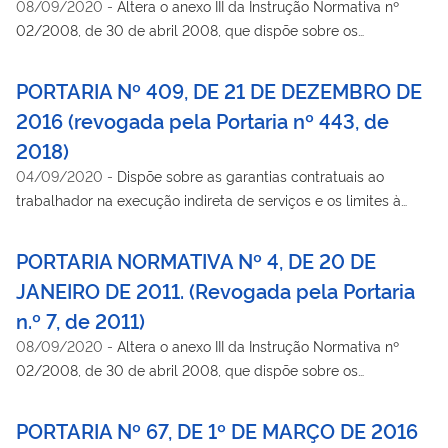
08/09/2020
-
Altera o anexo III da Instrução Normativa nº
02/2008, de 30 de abril 2008, que dispõe sobre os
procedimentos a serem observados pelos proponentes em
licitações para contratação de serviços terceirizados.
PORTARIA Nº 409, DE 21 DE DEZEMBRO DE
2016 (revogada pela Portaria nº 443, de
2018)
04/09/2020
-
Dispõe sobre as garantias contratuais ao
trabalhador na execução indireta de serviços e os limites à
terceirização de atividades, no âmbito da Administração
Pública federal direta, autárquica e fundacional e das
PORTARIA NORMATIVA Nº 4, DE 20 DE
empresas estatais federais controladas pela União.
JANEIRO DE 2011. (Revogada pela Portaria
n.º 7, de 2011)
08/09/2020
-
Altera o anexo III da Instrução Normativa nº
02/2008, de 30 de abril 2008, que dispõe sobre os
procedimentos a serem observados pelos proponentes em
licitações para contratação de serviços terceirizados.
PORTARIA Nº 67, DE 1º DE MARÇO DE 2016