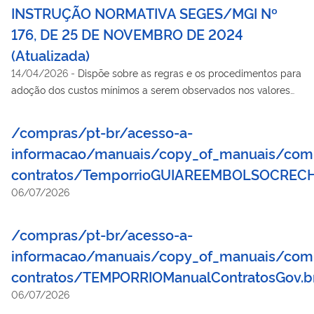
direta, autárquica e fundacional.
INSTRUÇÃO NORMATIVA SEGES/MGI Nº
176, DE 25 DE NOVEMBRO DE 2024
(Atualizada)
14/04/2026
-
Dispõe sobre as regras e os procedimentos para
adoção dos custos mínimos a serem observados nos valores
de remuneração, incluindo salário-base e adicionais, auxílio-
alimentação e outros benefícios como mecanismo de
/compras/pt-br/acesso-a-
fortalecimento das garantias trabalhistas em contratos de
informacao/manuais/copy_of_manuais/com
prestação de serviços contínuos com regime de dedicação
contratos/TemporrioGUIAREEMBOLSOCRECH
exclusiva de mão de obra no âmbito da administração pública
federal direta, autárquica e fundacional, nos termos do art. 5º
06/07/2026
do Decreto nº 12.174, de 11 de setembro de 2024.
/compras/pt-br/acesso-a-
informacao/manuais/copy_of_manuais/com
contratos/TEMPORRIOManualContratosGov.br
06/07/2026