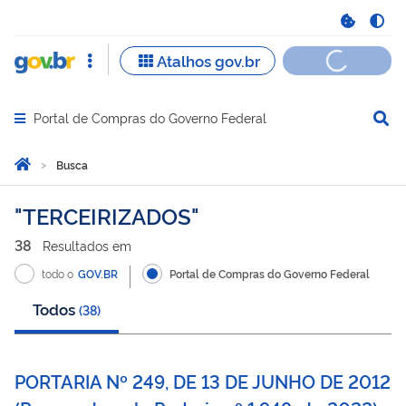
Portal de Compras do Governo Federal
Abrir menu principal de navegação
Você está aqui:
Página Inicial
Busca
Busca
TERCEIRIZADOS
38
Resultado
s
em
todo o
GOV.BR
Portal de Compras do Governo Federal
Todos
(
38
)
PORTARIA Nº 249, DE 13 DE JUNHO DE 2012