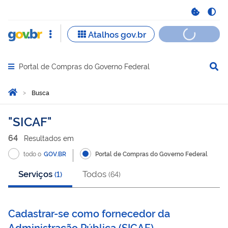
Portal de Compras do Governo Federal
Abrir menu principal de navegação
Você está aqui:
Página Inicial
Busca
Busca
SICAF
64
Resultado
s
em
todo o
GOV.BR
Portal de Compras do Governo Federal
Serviços
Todos
(
1
)
(
64
)
Cadastrar-se como fornecedor da
Administração Pública
(
SICAF
)