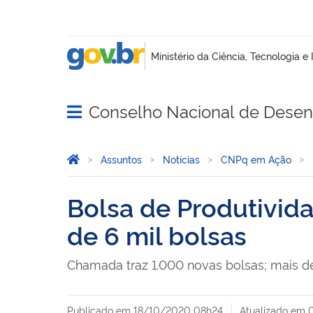
Conselho Nacional de Desenv
Abrir menu principal de navegação
Você está aqui:
Página Inicial
Assuntos
Notícias
CNPq em Ação
Bolsa de Produtivida
de 6 mil bolsas
Chamada traz 1.000 novas bolsas; mais d
Publicado em
18/10/2020 08h24
Atualizado em