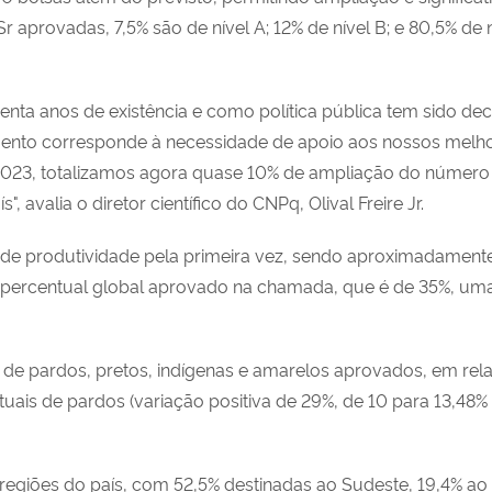
Sr aprovadas, 7,5% são de nível A; 12% de nível B; e 80,5% de 
ta anos de existência e como política pública tem sido deci
amento corresponde à necessidade de apoio aos nossos melh
023, totalizamos agora quase 10% de ampliação do número t
", avalia o diretor científico do CNPq, Olival Freire Jr.
a de produtividade pela primeira vez, sendo aproximadament
 percentual global aprovado na chamada, que é de 35%, um
 pardos, pretos, indígenas e amarelos aprovados, em relaç
is de pardos (variação positiva de 29%, de 10 para 13,48% do
egiões do país, com 52,5% destinadas ao Sudeste, 19,4% ao 