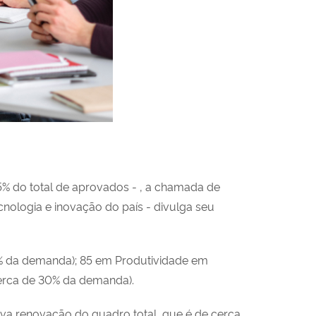
5% do total de aprovados - , a chamada de
cnologia e inovação do país - divulga seu
0% da demanda); 85 em Produtividade em
erca de 30% da demanda).
tiva renovação do quadro total, que é de cerca