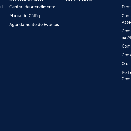
al
Central de Atendimento
Dire
a
Marca do CNPq
Comi
Asse
Agendamento de Eventos
Comi
na At
Comi
Cons
Que
Perf
Comi