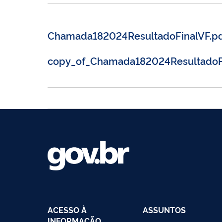
Chamada182024ResultadoFinalVF.p
copy_of_Chamada182024ResultadoFi
ACESSO À
ASSUNTOS
INFORMAÇÃO