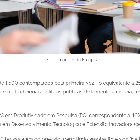
- Foto: Imagem de Freepik
e 1.500 contemplados pela primeira vez - o equivalente a 2
ais tradicionais políticas públicas de fomento à ciência, te
.623 em Produtividade em Pesquisa (PQ, correspondente a 4
49 em Desenvolvimento Tecnológico e Extensão Inovadora (c
0 bolsas além do previsto, permitindo ampliação e significa