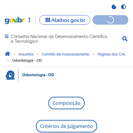
Conselho Nacional de Desenvolvimento Científico
Abrir menu principal de navegação
e Tecnológico
Você está aqui:
Página Inicial
Assuntos
Comitês de Assessoramento
Páginas dos CAs
Odontologia - OD
Odontologia - OD
Composição
Critérios de Julgamento