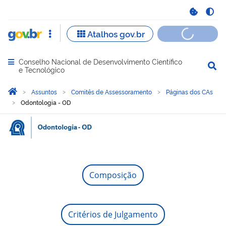
Conselho Nacional de Desenvolvimento Científico
Abrir menu principal de navegação
e Tecnológico
Você está aqui:
Página Inicial
Assuntos
Comitês de Assessoramento
Páginas dos CAs
Odontologia - OD
Odontologia - OD
Composição
Critérios de Julgamento