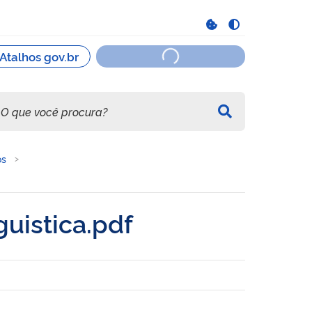
os
uistica.pdf