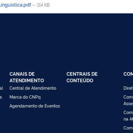
nguistica.pdf
— 114 KB
CANAIS DE
CENTRAIS DE
CO
ATENDIMENTO
CONTEÚDO
al
Central de Atendimento
Dire
a
Marca do CNPq
Comi
Asse
Agendamento de Eventos
Comi
na At
Comi