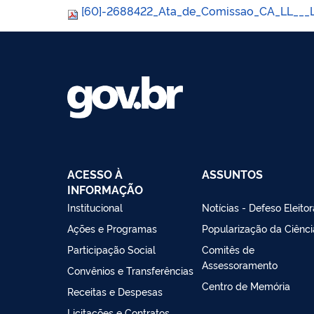
[60]-2688422_Ata_de_Comissao_CA_LL___Li
ACESSO À
ASSUNTOS
INFORMAÇÃO
Institucional
Notícias - Defeso Eleitor
Ações e Programas
Popularização da Ciênci
Participação Social
Comitês de
Assessoramento
Convênios e Transferências
Centro de Memória
Receitas e Despesas
Licitações e Contratos