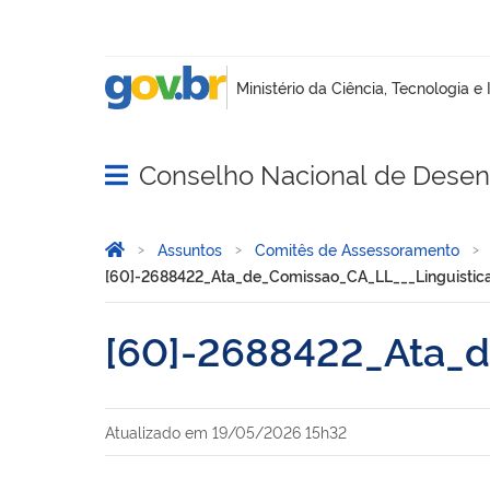
Conselho Nacional de Desenv
Abrir menu principal de navegação
Você está aqui:
Página Inicial
Assuntos
Comitês de Assessoramento
[60]-2688422_Ata_de_Comissao_CA_LL___Linguistica
[60]-2688422_Ata_d
Atualizado em
19/05/2026 15h32