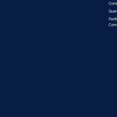
Cons
Que
Perf
Comi