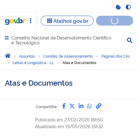
Conselho Nacional de Desenvolvimento Científico
Abrir menu principal de navegação
e Tecnológico
Você está aqui:
Página Inicial
Assuntos
Comitês de Assessoramento
Páginas dos CAs
Letras e Linguística - LL
Atas e Documentos
Atas e Documentos
Compartilhe por Facebook
Compartilhe por Twitter
Compartilhe por Lin
Compartilhe por
link para Copi
Compartilhe:
Publicado em
27/02/2026 16h50
Atualizado em
19/05/2026 15h32