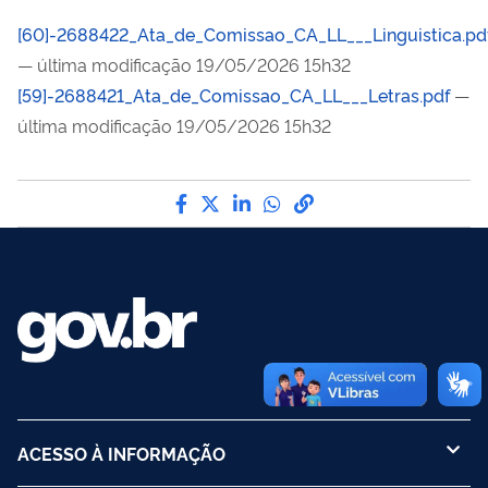
[60]-2688422_Ata_de_Comissao_CA_LL___Linguistica.pd
— última modificação 19/05/2026 15h32
[59]-2688421_Ata_de_Comissao_CA_LL___Letras.pdf
—
última modificação 19/05/2026 15h32
Compartilhe por Facebook
Compartilhe por Twitter
Compartilhe por LinkedI
Compartilhe por Wha
link para Copiar pa
ACESSO À INFORMAÇÃO