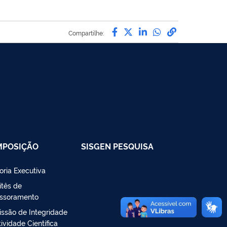
Compartilhe por Facebo
Compartilhe por Twit
Compartilhe por L
Compartilhe p
link para C
Compartilhe:
MPOSIÇÃO
SISGEN PESQUISA
toria Executiva
tês de
ssoramento
ssão de Integridade
ividade Científica