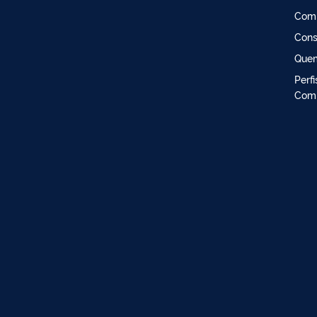
Comi
Cons
Que
Perf
Comi