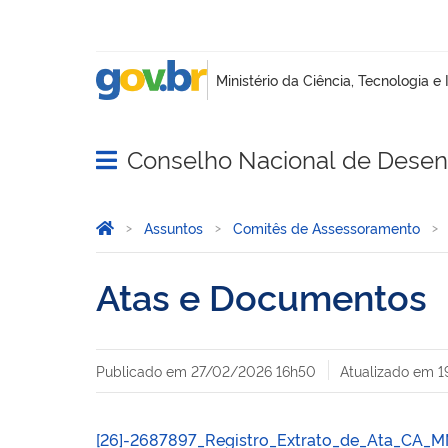
Conselho Nacional de Desenv
Abrir menu principal de navegação
Você está aqui:
Página Inicial
Assuntos
Comitês de Assessoramento
Atas e Documentos
Publicado em
27/02/2026 16h50
Atualizado em
1
[26]-2687897_Registro_Extrato_de_Ata_CA_M