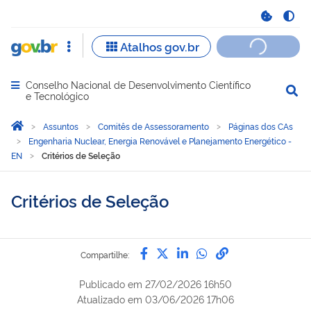
Conselho Nacional de Desenvolvimento Científico
Abrir menu principal de navegação
e Tecnológico
Você está aqui:
Página Inicial
Assuntos
Comitês de Assessoramento
Páginas dos CAs
Engenharia Nuclear, Energia Renovável e Planejamento Energético -
EN
Critérios de Seleção
Critérios de Seleção
Compartilhe por Facebook
Compartilhe por Twitter
Compartilhe por Lin
Compartilhe por
link para Copi
Compartilhe:
Publicado em
27/02/2026 16h50
Atualizado em
03/06/2026 17h06