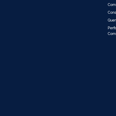
Comi
Cons
Que
Perf
Comi