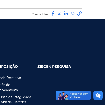
Compartilhe por Facebo
Compartilhe por Twit
Compartilhe por L
Compartilhe p
link para C
Compartilhe:
MPOSIÇÃO
SISGEN PESQUISA
toria Executiva
tês de
ssoramento
ssão de Integridade
ividade Científica