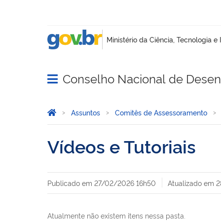
Conselho Nacional de Desenv
Abrir menu principal de navegação
Você está aqui:
Página Inicial
Assuntos
Comitês de Assessoramento
Vídeos e Tutoriais
Publicado em
27/02/2026 16h50
Atualizado em
2
Atualmente não existem itens nessa pasta.