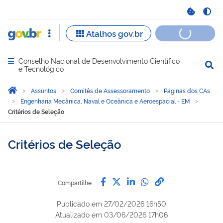
Conselho Nacional de Desenvolvimento Científico
Abrir menu principal de navegação
e Tecnológico
Você está aqui:
Página Inicial
Assuntos
Comitês de Assessoramento
Páginas dos CAs
Engenharia Mecânica, Naval e Oceânica e Aeroespacial - EM
Critérios de Seleção
Critérios de Seleção
Compartilhe por Facebook
Compartilhe por Twitter
Compartilhe por Lin
Compartilhe por
link para Copi
Compartilhe:
Publicado em
27/02/2026 16h50
Atualizado em
03/06/2026 17h06