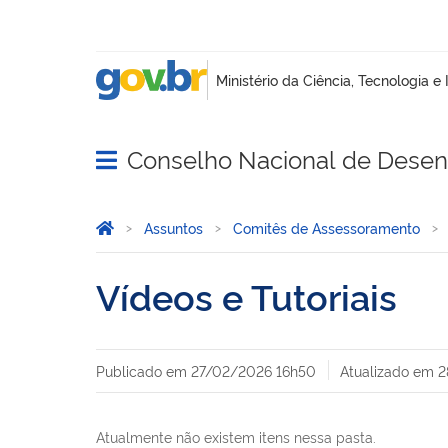
Conselho Nacional de Desenv
Abrir menu principal de navegação
Você está aqui:
Página Inicial
Assuntos
Comitês de Assessoramento
Vídeos e Tutoriais
Publicado em
27/02/2026 16h50
Atualizado em
2
Atualmente não existem itens nessa pasta.