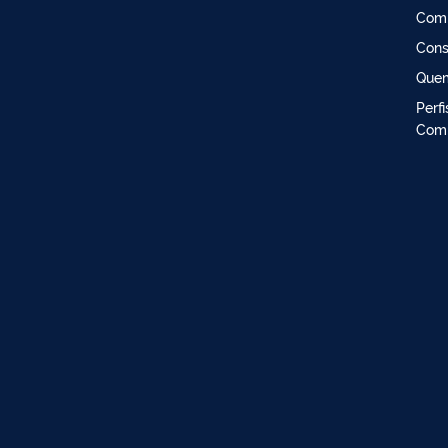
Comi
Cons
Que
Perf
Comi