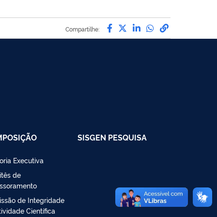
Compartilhe por Facebo
Compartilhe por Twit
Compartilhe por L
Compartilhe p
link para C
Compartilhe:
MPOSIÇÃO
SISGEN PESQUISA
toria Executiva
tês de
ssoramento
ssão de Integridade
ividade Científica