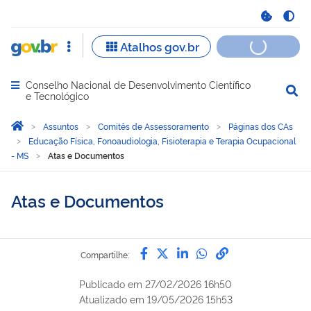
Conselho Nacional de Desenvolvimento Científico
Abrir menu principal de navegação
e Tecnológico
Você está aqui:
Página Inicial
Assuntos
Comitês de Assessoramento
Páginas dos CAs
Educação Física, Fonoaudiologia, Fisioterapia e Terapia Ocupacional
- MS
Atas e Documentos
Atas e Documentos
Compartilhe por Facebook
Compartilhe por Twitter
Compartilhe por Lin
Compartilhe por
link para Copi
Compartilhe:
Publicado em
27/02/2026 16h50
Atualizado em
19/05/2026 15h53