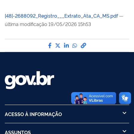
[48]-2688092_Registro___Extrato_Ata_CA_MS.pdf
—
última modificação 19/05/2026 15h53
Compartilhe por Facebook
Compartilhe por Twitter
Compartilhe por LinkedI
Compartilhe por Wha
link para Copiar pa
ACESSO À INFORMAÇÃO
ASSUNTOS