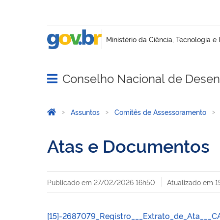
Conselho Nacional de Desenv
Abrir menu principal de navegação
Você está aqui:
Página Inicial
Assuntos
Comitês de Assessoramento
Atas e Documentos
Publicado em
27/02/2026 16h50
Atualizado em
1
[15]-2687079_Registro___Extrato_de_Ata___