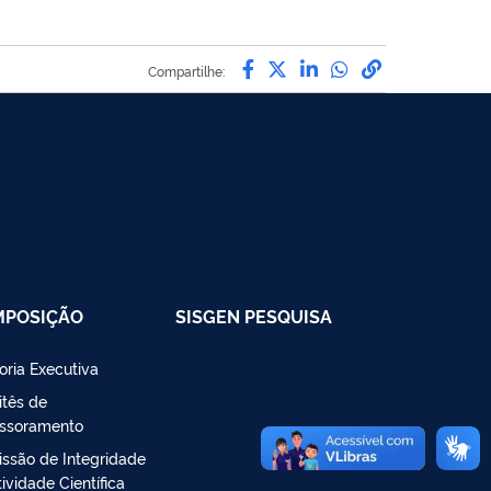
Compartilhe por Facebo
Compartilhe por Twit
Compartilhe por L
Compartilhe p
link para C
Compartilhe:
MPOSIÇÃO
SISGEN PESQUISA
toria Executiva
tês de
ssoramento
ssão de Integridade
ividade Científica