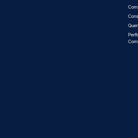
Comi
Cons
Que
Perf
Comi