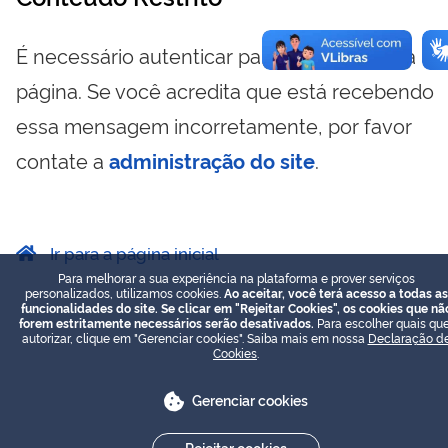
É necessário autenticar para visualizar essa
página. Se você acredita que está recebendo
essa mensagem incorretamente, por favor
contate a
administração do site
.
Ir para a página inicial
Para melhorar a sua experiência na plataforma e prover serviços
personalizados, utilizamos cookies.
Ao aceitar, você terá acesso a todas as
funcionalidades do site. Se clicar em "Rejeitar Cookies", os cookies que nã
forem estritamente necessários serão desativados.
Para escolher quais que
autorizar, clique em "Gerenciar cookies". Saiba mais em nossa
Declaração d
Cookies
.
Gerenciar cookies
Rejeitar cookies