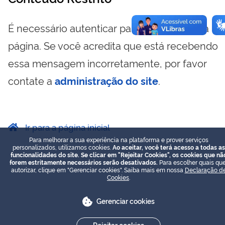
É necessário autenticar para visualizar essa
página. Se você acredita que está recebendo
essa mensagem incorretamente, por favor
contate a
administração do site
.
Ir para a página inicial
Para melhorar a sua experiência na plataforma e prover serviços
personalizados, utilizamos cookies.
Ao aceitar, você terá acesso a todas as
funcionalidades do site. Se clicar em "Rejeitar Cookies", os cookies que nã
forem estritamente necessários serão desativados.
Para escolher quais que
autorizar, clique em "Gerenciar cookies". Saiba mais em nossa
Declaração d
Cookies
.
Gerenciar cookies
Rejeitar cookies