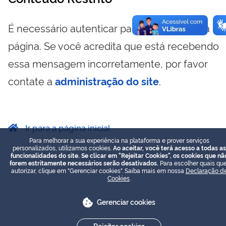
É necessário autenticar para visualizar essa
página. Se você acredita que está recebendo
essa mensagem incorretamente, por favor
contate a
administração do site
.
Ir para a página inicial
Para melhorar a sua experiência na plataforma e prover serviços
personalizados, utilizamos cookies.
Ao aceitar, você terá acesso a todas as
funcionalidades do site. Se clicar em "Rejeitar Cookies", os cookies que nã
forem estritamente necessários serão desativados.
Para escolher quais que
autorizar, clique em "Gerenciar cookies". Saiba mais em nossa
Declaração d
Cookies
.
Gerenciar cookies
Rejeitar cookies