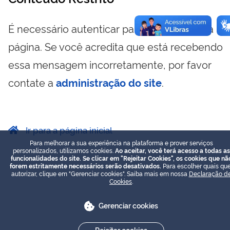
É necessário autenticar para visualizar essa
página. Se você acredita que está recebendo
essa mensagem incorretamente, por favor
contate a
administração do site
.
Ir para a página inicial
Para melhorar a sua experiência na plataforma e prover serviços
personalizados, utilizamos cookies.
Ao aceitar, você terá acesso a todas as
funcionalidades do site. Se clicar em "Rejeitar Cookies", os cookies que nã
forem estritamente necessários serão desativados.
Para escolher quais que
autorizar, clique em "Gerenciar cookies". Saiba mais em nossa
Declaração d
Cookies
.
Gerenciar cookies
Rejeitar cookies