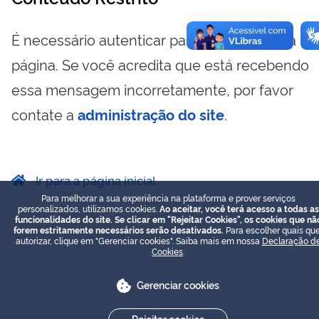
É necessário autenticar para visualizar essa
página. Se você acredita que está recebendo
essa mensagem incorretamente, por favor
contate a
administração do site
.
Ir para a página inicial
Para melhorar a sua experiência na plataforma e prover serviços
personalizados, utilizamos cookies.
Ao aceitar, você terá acesso a todas as
funcionalidades do site. Se clicar em "Rejeitar Cookies", os cookies que nã
forem estritamente necessários serão desativados.
Para escolher quais que
autorizar, clique em "Gerenciar cookies". Saiba mais em nossa
Declaração d
Cookies
.
Gerenciar cookies
Rejeitar cookies